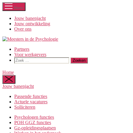
Ga
Menu
naar
de
Jouw banenjacht
inhoud
Jouw ontwikkeling
Over ons
Partners
Voor werkgevers
Zoeken
naar:
Home
Jouw banenjacht
Passende functies
Actuele vacatures
Solliciteren
Psychologen functies
POH GGZ functies
Gz-opleidingsplaatsen