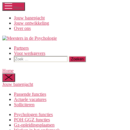
Ga
Menu
naar
de
Jouw banenjacht
inhoud
Jouw ontwikkeling
Over ons
Partners
Voor werkgevers
Zoeken
naar:
Home
Jouw banenjacht
Passende functies
Actuele vacatures
Solliciteren
Psychologen functies
POH GGZ functies
Gz-opleidingsplaatsen