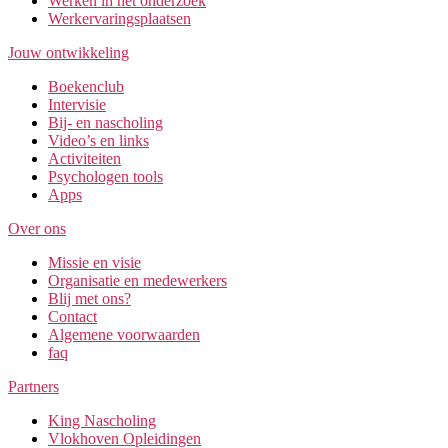
Werken in het onderzoek
Werkervaringsplaatsen
Jouw ontwikkeling
Boekenclub
Intervisie
Bij- en nascholing
Video’s en links
Activiteiten
Psychologen tools
Apps
Over ons
Missie en visie
Organisatie en medewerkers
Blij met ons?
Contact
Algemene voorwaarden
faq
Partners
King Nascholing
Vlokhoven Opleidingen