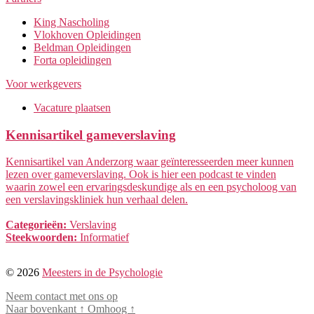
King Nascholing
Vlokhoven Opleidingen
Beldman Opleidingen
Forta opleidingen
Voor werkgevers
Vacature plaatsen
Kennisartikel gameverslaving
Kennisartikel van Anderzorg waar geïnteresseerden meer kunnen
lezen over gameverslaving. Ook is hier een podcast te vinden
waarin zowel een ervaringsdeskundige als en een psycholoog van
een verslavingskliniek hun verhaal delen.
Categorieën:
Verslaving
Steekwoorden:
Informatief
© 2026
Meesters in de Psychologie
Neem contact met ons op
Naar bovenkant
↑
Omhoog
↑