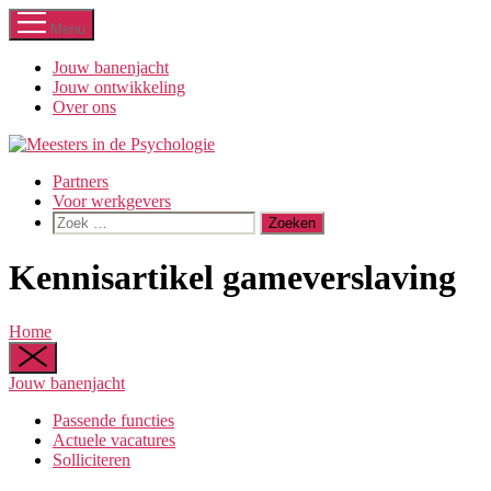
Ga
Menu
naar
de
Jouw banenjacht
inhoud
Jouw ontwikkeling
Over ons
Partners
Voor werkgevers
Zoeken
naar:
Kennisartikel gameverslaving
Home
Jouw banenjacht
Passende functies
Actuele vacatures
Solliciteren