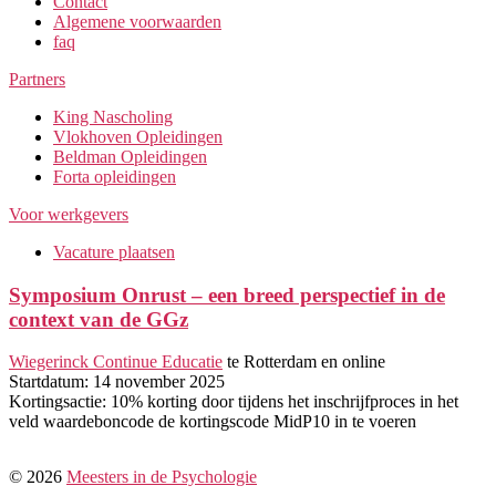
Contact
Algemene voorwaarden
faq
Partners
King Nascholing
Vlokhoven Opleidingen
Beldman Opleidingen
Forta opleidingen
Voor werkgevers
Vacature plaatsen
Symposium Onrust – een breed perspectief in de
context van de GGz
Wiegerinck Continue Educatie
te Rotterdam en online
Startdatum: 14 november 2025
Kortingsactie: 10% korting door tijdens het inschrijfproces in het
veld waardeboncode de kortingscode MidP10 in te voeren
© 2026
Meesters in de Psychologie