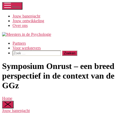
Ga
Menu
naar
de
Jouw banenjacht
inhoud
Jouw ontwikkeling
Over ons
Partners
Voor werkgevers
Zoeken
naar:
Symposium Onrust – een breed
perspectief in de context van de
GGz
Home
Jouw banenjacht