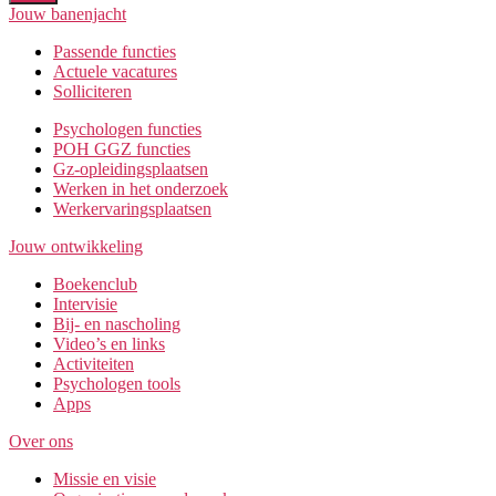
Jouw banenjacht
Passende functies
Actuele vacatures
Solliciteren
Psychologen functies
POH GGZ functies
Gz-opleidingsplaatsen
Werken in het onderzoek
Werkervaringsplaatsen
Jouw ontwikkeling
Boekenclub
Intervisie
Bij- en nascholing
Video’s en links
Activiteiten
Psychologen tools
Apps
Over ons
Missie en visie