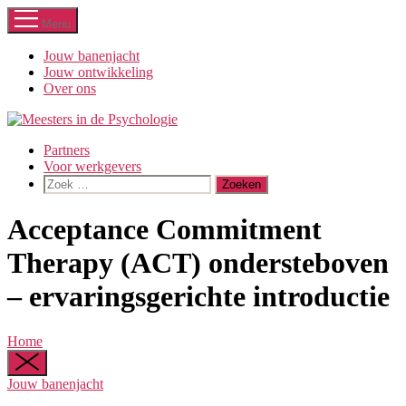
Ga
Menu
naar
de
Jouw banenjacht
inhoud
Jouw ontwikkeling
Over ons
Partners
Voor werkgevers
Zoeken
naar:
Acceptance Commitment
Therapy (ACT) ondersteboven
– ervaringsgerichte introductie
Home
Jouw banenjacht